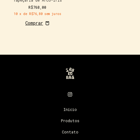
Tapeçaria de Arco-Íris
R$768,00
10
x de
R$76,80
sem juros
Início
Produtos
Contato