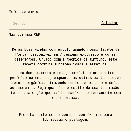
Alterar CEP
Entregas para o CEP:
Meios de envio
Calcular
Não sei meu CEP
Dê as boas-vindas com estilo usando nosso Tapete de
Porta, disponível em 7 designs exclusivo e cores
diferentes. Criado com a técnica de tufting, este
tapete combina funcionalidade e estética.
Uma das laterais é reta, permitindo um encaixe
perfeito na entrada, enquanto as outras bordas seguem
formas orgânicas, trazendo um toque moderno e único
ao ambiente. Seja qual for o estilo da sua decoração,
temos uma opção que vai harmonizar perfeitamente com
o seu espaço.
Produto feito sob encomenda com 60 dias para
fabricação e postagem.