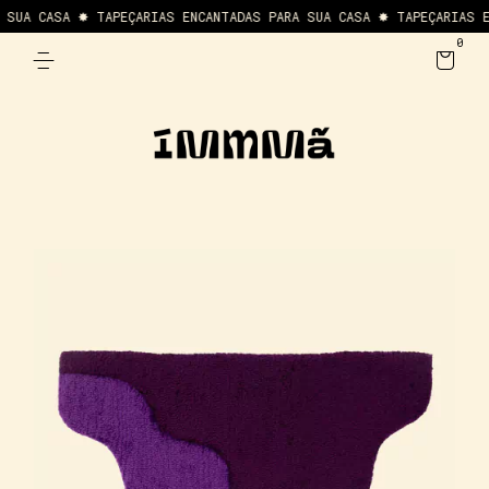
SUA CASA ✸ TAPEÇARIAS ENCANTADAS PARA SUA CASA ✸ TAPEÇARIAS EN
0