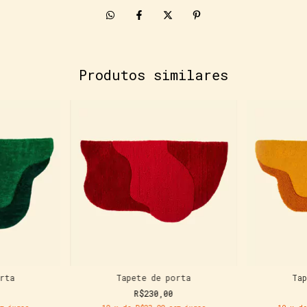
Produtos similares
rta
Tapete de porta
Ta
R$230,00