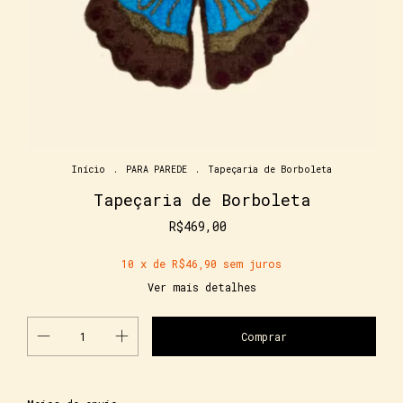
Início
.
PARA PAREDE
.
Tapeçaria de Borboleta
Tapeçaria de Borboleta
R$469,00
10
x de
R$46,90
sem juros
Ver mais detalhes
Alterar CEP
Entregas para o CEP: