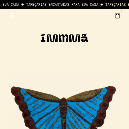
SUA CASA ✸ TAPEÇARIAS ENCANTADAS PARA SUA CASA ✸ TAPEÇARIAS EN
0