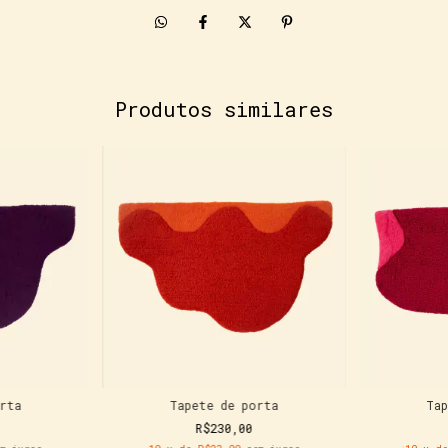
Produtos similares
rta
Tapete de porta
Ta
R$230,00