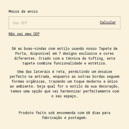
Alterar CEP
Entregas para o CEP:
Meios de envio
Calcular
Não sei meu CEP
Dê as boas-vindas com estilo usando nosso Tapete de
Porta, disponível em 7 designs exclusivo e cores
diferentes. Criado com a técnica de tufting, este
tapete combina funcionalidade e estética.
Uma das laterais é reta, permitindo um encaixe
perfeito na entrada, enquanto as outras bordas seguem
formas orgânicas, trazendo um toque moderno e único
ao ambiente. Seja qual for o estilo da sua decoração,
temos uma opção que vai harmonizar perfeitamente com
o seu espaço.
Produto feito sob encomenda com 60 dias para
fabricação e postagem.