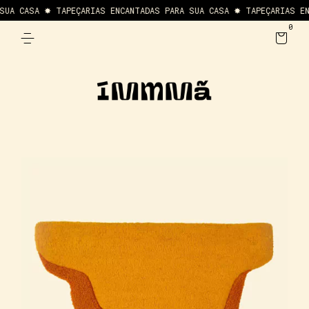
UA CASA ✸ TAPEÇARIAS ENCANTADAS PARA SUA CASA ✸ TAPEÇARIAS ENC
0