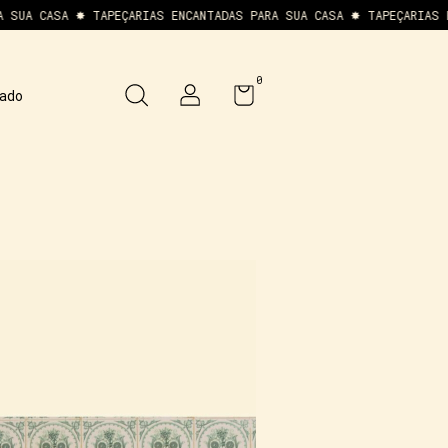
 ✸ TAPEÇARIAS ENCANTADAS PARA SUA CASA ✸ TAPEÇARIAS ENCANTADAS
0
ado